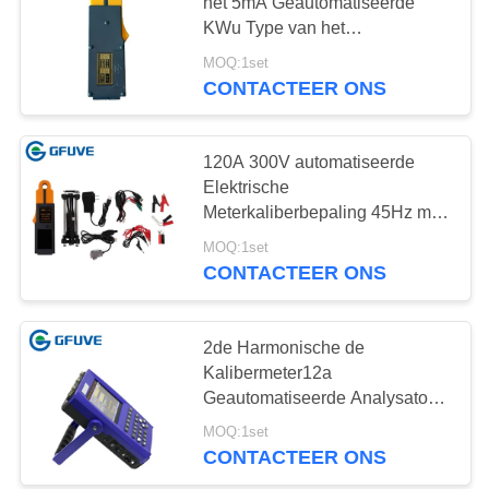
het 5mA Geautomatiseerde
KWu Type van het
Materiaalamerikaanse club van
MOQ:1set
32
automobilisten
CONTACTEER ONS
Klem op huidige
transformator
120A 300V automatiseerde
Elektrische
Meterkaliberbepaling 45Hz met
Touch screen
MOQ:1set
CONTACTEER ONS
27
Flexibele Ct
2de Harmonische de
Kalibermeter12a
Klemmen
Geautomatiseerde Analysator
van de Elektriciteitsmeter
MOQ:1set
CONTACTEER ONS