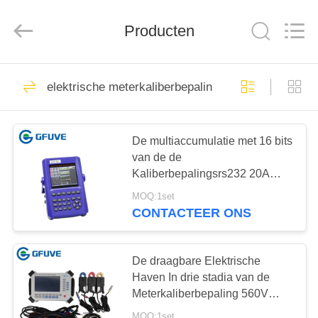
Beijing
GFUVE
Instrument
Transformer
Producten
Manufacturer
Co.,Ltd..
All
Rights
HUIS
Reserved.
24
elektrische meterkaliberbepaling
Nul Opeenvolgings
PRODUCTEN
Huidige
De multiaccumulatie met 16 bits
Transformator
van de de
ONGEVEER
Kaliberbepalingsrs232 20A
ONS
Energie van de Kanaal
MOQ:1set
Elektrische Meter
CONTACTEER ONS
51
FABRIEKSREIS
gespleten kern
De draagbare Elektrische
KWALITEITSCONTROLE
Haven In drie stadia van de
huidige
Meterkaliberbepaling 560V
transformator
RS232
MOQ:1set