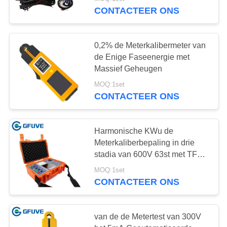
CONTACTEER
CONTACTEER ONS
ONS
23
0,2% de Meterkalibermeter van
NIEUWS
de Enige Faseenergie met
Instrumenten
Massief Geheugen
VERZOEK
Huidige
MOQ:1set
CONTACTEER ONS
OM
Transformator
EEN
CITAAT
Harmonische KWu de
Meterkaliberbepaling in drie
29
stadia van 600V 63st met TFT-
SITEMAP
Vertoning
MOQ:1set
AC huidige sonde
CONTACTEER ONS
PRIVACY
POLICY
van de de Metertest van 300V