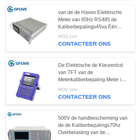
van de de Haven Elektrische
14
Meter van 65Hz RS485 de
Kaliberbepalings45va Één
Openluchtvoltagetransf
Fase
MOQ:1set
CONTACTEER ONS
De Elektrische de Kleurenlcd
van TFT van de
Meterkaliberbepaling Meter in
21
drie stadia van de
MOQ:1set
Digitale
Elektriciteitsenergie
CONTACTEER ONS
Energiemeter
500V de handbescherming van
de de Kaliberbepalings70hz
Overbelasting van de
Toetsenbord Elektrische Meter