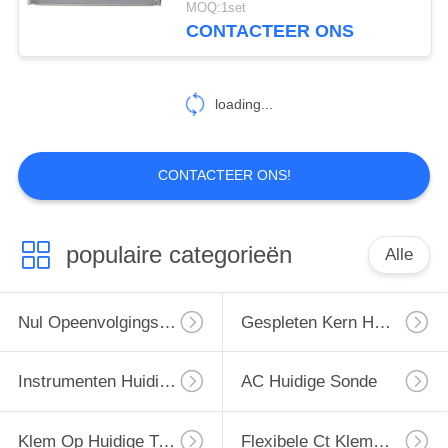
MOQ:1set
CONTACTEER ONS
26
CT PT Analysator
loading...
CONTACTEER ONS!
102
populaire categorieën
Alle
elektrische
meterkaliberbepaling
Nul Opeenvolgings Huidige Transformator
Gespleten Kern Huidige Transformator
Instrumenten Huidige Transformator
AC Huidige Sonde
Klem Op Huidige Transformator
Flexibele Ct Klemmen