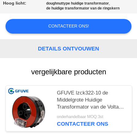
Hoog licht:
,
doughnuttype huidige transformator
de huidige transformator van de ringskern
CONTACTEER ONS!
DETAILS ONTVOUWEN
vergelijkbare producten
GFUVE lzck322-10 de
Middelgrote Huidige
Transformator van de Voltage
Gespleten Kern, 10KV-Klem
onderhandelbaar MOQ:3st
op Huidige Transformator
CONTACTEER ONS