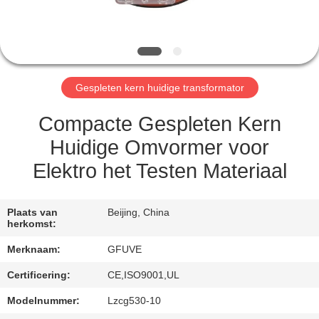
CONTACTEER
ONS
NIEUWS
Gespleten kern huidige transformator
VERZOEK
Compacte Gespleten Kern
OM
Huidige Omvormer voor
EEN
Elektro het Testen Materiaal
CITAAT
Plaats van
Beijing, China
herkomst:
SITEMAP
Merknaam:
GFUVE
PRIVACY
Certificering:
CE,ISO9001,UL
POLICY
Modelnummer:
Lzcg530-10