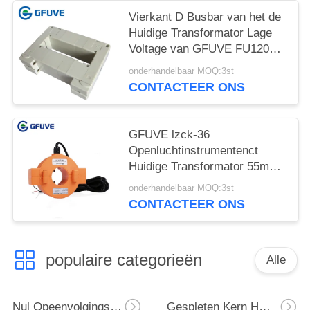
Vierkant D Busbar van het de
Huidige Transformator Lage
Voltage van GFUVE FU120
Type 5 Jaar Beroepsleven
onderhandelbaar MOQ:3st
CONTACTEER ONS
GFUVE lzck-36
Openluchtinstrumentenct
Huidige Transformator 55mm
Binnendiameter voor
onderhandelbaar MOQ:3st
Wisselstroomsysteem
CONTACTEER ONS
populaire categorieën
Alle
Nul Opeenvolgings Huidige Transformator
Gespleten Kern Huidige Transformator