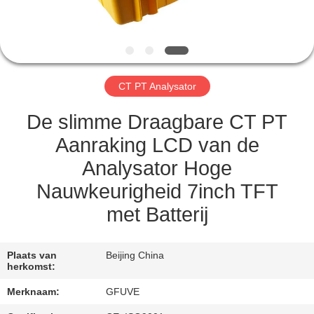
CONTACTEER
ONS
NIEUWS
CT PT Analysator
VERZOEK
De slimme Draagbare CT PT
OM
Aanraking LCD van de
EEN
Analysator Hoge
CITAAT
Nauwkeurigheid 7inch TFT
met Batterij
SITEMAP
Plaats van
Beijing China
PRIVACY
herkomst:
POLICY
Merknaam:
GFUVE