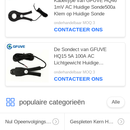
Kabeltype van GFUVE HQ46
1mV AC Huidige Sonde500a
Klem op Huidige Sonde
onderhandelbaar MOQ:3
CONTACTEER ONS
De Sondect van GFUVE
HQ15 5A 100A AC
Lichtgewicht Huidige
Opsporing die Lage Huidige
onderhandelbaar MOQ:3
Ampère Seneor controleren
CONTACTEER ONS
populaire categorieën
Alle
Nul Opeenvolgings Huidige Transformator
Gespleten Kern Huidige Transformator