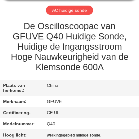
CONTACTEER
ONS
AC huidige sonde
De Oscilloscoopac van
NIEUWS
GFUVE Q40 Huidige Sonde,
Huidige de Ingangsstroom
VERZOEK
Hoge Nauwkeurigheid van de
OM
Klemsonde 600A
EEN
CITAAT
Plaats van
China
herkomst:
SITEMAP
Merknaam:
GFUVE
Certificering:
CE UL
PRIVACY
Modelnummer:
Q40
POLICY
Hoog licht:
,
werkingsgebied huidige sonde